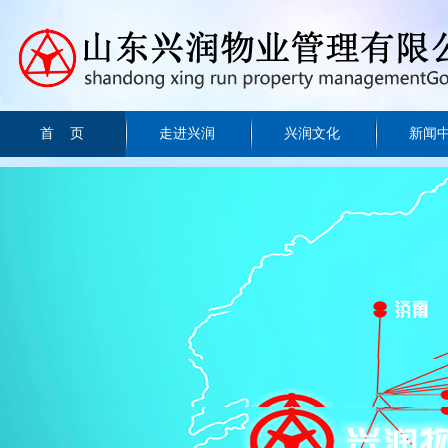
首 页
走进兴润
兴润文化
新闻