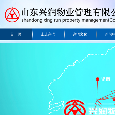
首 页
走进兴润
兴润文化
新闻